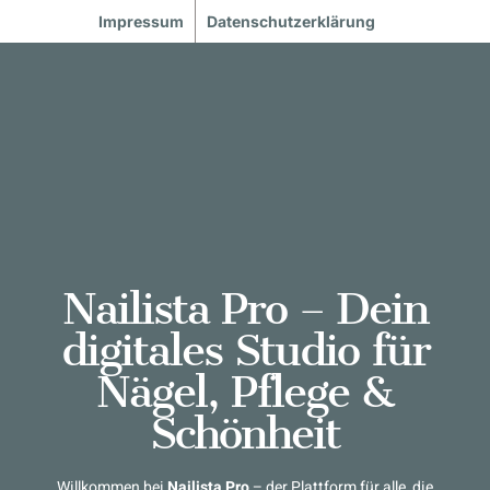
Impressum
Datenschutzerklärung
Nailista Pro – Dein
digitales Studio für
Nägel, Pflege &
Schönheit
Willkommen bei
Nailista Pro
– der Plattform für alle, die